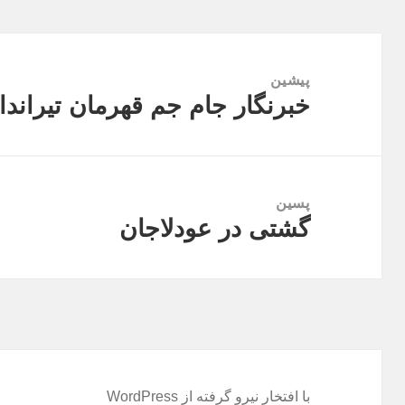
راهبری
نوشته
پیشین
خبرنگار جام جم قهرمان تیران
نوشته
قبلی:
پسین
گشتی در عودلاجان
نوشته
بعدی:
با افتخار نیرو گرفته از WordPress