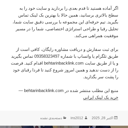
اگر آماده هستید تا قدم بعدی را بردارید و سایت خود را به
سطح بالاتری برسانید، همین حالا با بهترین بک لینک تماس
بگیرید. تیم حرفه‌ای این مجموعه با بررسی دقیق سایت شما،
تحلیل رقبا و طراحی استراتژی اختصاصی، شما را در مسیر
موفقیت همراهی می‌کند.
برای ثبت سفارش و دریافت مشاوره رایگان، کافی است از
طریق تلگرام یا واتساپ با شماره 09358323497 تماس بگیرید
و یا از طریق سایت behtarinbacklink.com اقدام کنید. فرصت
را از دست ندهید و همین امروز شروع کنید تا فردا رقبای خود
را پشت سر بگذارید.
منبع این مطلب منتشر شده در behtarinbacklink.com —
خرید بک لینک ایرانی
اکتبر 28, 2025
ارسال
نویسنده
ins2012
دسته‌ها
دسته‌بندی نشده
شده