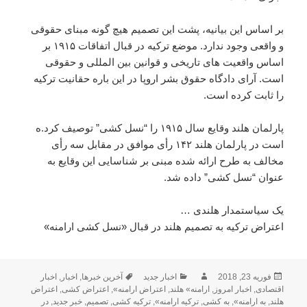
بر اساس این بیانیه، پشت این تصمیم هیچ گونه مبنای حقوقی
و واقعی وجود ندارد. موضع ترکیه در قبال اتفاقات ۱۹۱۵ بر
اساس واقعیت های تاریخی و قوانین بین المللی و حقوقی
است. آرای دادگاه حقوق بشر اروپا در این باره حقانیت ترکیه
را ثابت کرده است.
پارلمان هلند وقایع سال ۱۹۱۵ را “نسل کشی” توصیف کرد.ه
است در پارلمان هلند ۱۴۲ رأی موافق در مقابل سه رأی
مخالف به طرح ارائه شده مبنی بر شناسایی این وقایع به
عنوان “نسل کشی” داده شد.
یک سیاستمدار هلندی …
اعتراض ترکیه به تصمیم هلند در قبال «نسل کشی ارامنه»
فوریه 23, 2018
ارسال
نویسنده
دسته‌ها
اخبار جدید
برچسب‌ها
آخرین خبرها
,
اخبار
,
اخبار
شده
اقتصادی
,
اخبار امروز
,
ارامنه» هلند
,
اعتراض ارامنه»
,
اعتراض کشی
,
اعتراض
هلند
,
در
به ارامنه»
,
به کشی
,
ترکیه ارامنه»
,
ترکیه کشی
,
تصمیم
,
خبر جدید
,
در