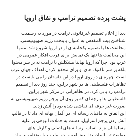
پشت پرده تصمیم ترامپ و نفاق اروپا
بعد از اعلام تصمیم غیرقانونی ترامپ در مورد به رسمیت
شناختن بیت المقدس به عنوان پایتخت رژیم صهیونیستی،
مخالفت ها با تصمیم یکجانبه ی او در اروپا شروع شد. منتها
این مخالفت ها تنها یک نمایش برای فریب افکار عمومی در
غرب بود. چرا که اروپا نهایتا مشکلش با ترامپ نه بر سر محتوا
بلکه بر سر تاکتیک های او برای محقق کردن اهداف جهان غرب
است. چهره ی دو روی اروپا در این داستان را می بایست در
تظاهرات فلسطینی ها در شهر برلین، چند روز بعد از تصمیم
ترامپ رد یابی کرد. در تظاهراتی در مرکز شهر برلین،
فلسطینی ها پارچه ای که بر روی آن پرچم رژیم صهیونیستی به
صورت غیر حرفه ای نقاشی شده بود را آتش زدند.
این اتفاق به مافیای رسانه ای در آلمان بهانه ای داد تا در قالب
آتش زدن پرچم اسراییل، دست به حملات انبوهی بر علیه
مسلمانان بزند. اساسا رسانه های اصلی و کارتل های
مطبوعاتی آلمان مثل روزنامه ی دی ولت و یا روزنامه ی بیلد،