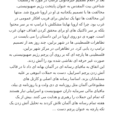
شناختن بیت المقدس به عنوان پایتخت رژیم صهیونیستی،
مخالفت ها با تصمیم یکجانبه ی او در اروپا شروع شد. منتها
این مخالفت ها تنها یک نمایش برای فریب افکار عمومی در
غرب بود. چرا که اروپا نهایتا مشکلش با ترامپ نه بر سر محتوا
بلکه بر سر تاکتیک های او برای محقق کردن اهداف جهان غرب
است. چهره ی دو روی اروپا در این داستان را می بایست در
تظاهرات فلسطینی ها در شهر برلین، چند روز بعد از تصمیم
ترامپ رد یابی کرد. در تظاهراتی در مرکز شهر برلین،
فلسطینی ها پارچه ای که بر روی آن پرچم رژیم صهیونیستی به
صورت غیر حرفه ای نقاشی شده بود را آتش زدند.
این اتفاق به مافیای رسانه ای در آلمان بهانه ای داد تا در قالب
آتش زدن پرچم اسراییل، دست به حملات انبوهی بر علیه
مسلمانان بزند. اساسا رسانه های اصلی و کارتل های
مطبوعاتی آلمان مثل روزنامه ی دی ولت و یا روزنامه ی بیلد،
مافیای مالی سرمایه داران صهیونیست و اسراییلی تبار هستند
که تمام این حملات را رهبری و هدایت می کنند. بیش از یک
هفته تمام رسانه های آلمان تلاش کردند به تحلیل آتش زدن یک
تکه پارچه به عنوان پرچم دست …