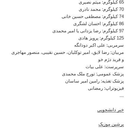
65 کیلوگرم: میثم نصیری
70 کیلوگرم: محمد نادری
74 کیلوگرم: مصطفی حسین خانی
86 کیلوگرم: احسان لشگری
97 کیلوگرم: رضا یزدانی یا امیر محمدی
125 کیلوگرم: پرویز هادی
سرمربی: علی اکبر دودانگه
مربیان: رضا لایق، امیر توکلیان، حسین نقیبی، منصور مهاجری
و فرید دژم خو
سرپرست: علی بیات
پزشک عمومی: تورج ملک محمدی
پزشک تغذیه: رامین امیر ساسان
فیزیوتراپ: رمضانی
…
خبر دانشجویی
پرشین موزیک