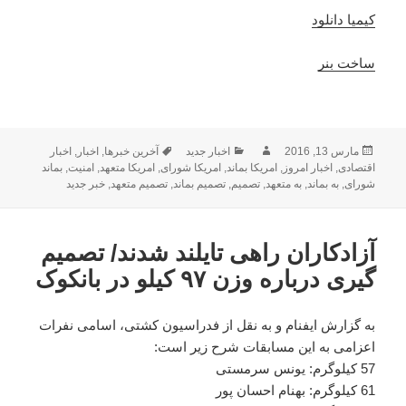
کیمیا دانلود
ساخت بنر
ارسال
مارس 13, 2016
نویسنده
دسته‌ها
اخبار جدید
برچسب‌ها
آخرین خبرها
,
اخبار
,
اخبار
شده
اقتصادی
,
اخبار امروز
,
امریکا بماند
,
امریکا شورای
,
امریکا متعهد
,
امنیت
,
بماند
در
شورای
,
به بماند
,
به متعهد
,
تصمیم
,
تصمیم بماند
,
تصمیم متعهد
,
خبر جدید
آزادکاران راهی تایلند شدند/ تصمیم
گیری درباره وزن ۹۷ کیلو در بانکوک
به گزارش ایفنام و به نقل از فدراسیون کشتی، اسامی نفرات
اعزامی به این مسابقات شرح زیر است:
57 کیلوگرم: یونس سرمستی
61 کیلوگرم: بهنام احسان پور