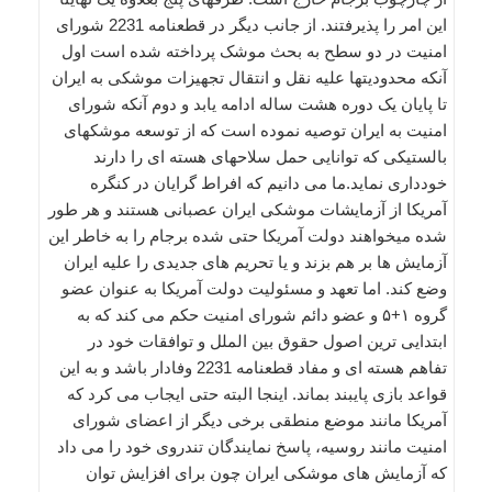
این امر را پذیرفتند. از جانب دیگر در قطعنامه 2231 شورای
امنیت در دو سطح به بحث موشک پرداخته شده است اول
آنکه محدودیتها علیه نقل و انتقال تجهیزات موشکی به ایران
تا پایان یک دوره هشت ساله ادامه یابد و دوم آنکه شورای
امنیت به ایران توصیه نموده است که از توسعه موشکهای
بالستیکی که توانایی حمل سلاحهای هسته ای را دارند
خودداری نماید.ما می دانیم که افراط گرایان در کنگره
آمریکا از آزمایشات موشکی ایران عصبانی هستند و هر طور
شده میخواهند دولت آمریکا حتی شده برجام را به خاطر این
آزمایش ها بر هم بزند و یا تحریم های جدیدی را علیه ایران
وضع کند. اما تعهد و مسئولیت دولت آمریکا به عنوان عضو
گروه ۱+۵ و عضو دائم شورای امنیت حکم می کند که به
ابتدایی ترین اصول حقوق بین الملل و توافقات خود در
تفاهم هسته ای و مفاد قطعنامه 2231 وفادار باشد و به این
قواعد بازی پایبند بماند. اینجا البته حتی ایجاب می کرد که
آمریکا مانند موضع منطقی برخی دیگر از اعضای شورای
امنیت مانند روسیه، پاسخ نمایندگان تندروی خود را می داد
که آزمایش های موشکی ایران چون برای افزایش توان