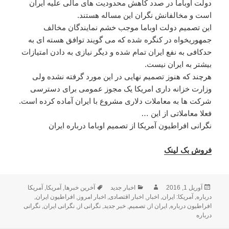
دولت اوباما در صدد کاهش محدودیت های مالی علیه ایران
است و مخالفانش نگران این مساله هستند.
این تصمیم دولت اوباما موجب خشم نمایندگان مخالف
جمهوریخواه در کنگره شده که می گویند توافق هسته ای به
حدکافی به نفع ایران تمام شده و دیگر نیازی به دادن امتیازات
بیشتر به ایران نیست.
هرچند که هنوز تصمیم نهایی در این مورد گرفته نشده ولی
وزارت خزانه داری امریکا یک مجوز عمومی برای دسترسی
شرکت ها به معاملات دلاری مشروع با ایران آماده کرده است.
فعلا معاملاتی از این …
نگرانی افراطیون آمریکا از تصمیم اوباما درباره ایران
فروش بک لینک
آوریل 1, 2016
ارسال
نویسنده
دسته‌ها
اخبار جدید
برچسب‌ها
آخرین خبرها
,
آمریکا
,
آمریکا
درباره
,
شده
آمریکا: ایران
,
اخبار
,
اخبار اقتصادی
,
اخبار امروز
,
افراطیون ایران
,
در
افراطیون درباره
,
ایران از
,
تصمیم
,
خبر جدید
,
نگرانی از
,
نگرانی ایران
,
نگرانی
درباره