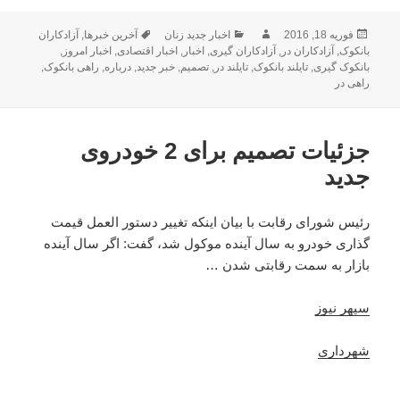
فوریه 18, 2016
ارسال
نویسنده
دسته‌ها
اخبار جدید زنان
برچسب‌ها
آخرین خبرها
,
آزادکاران
بانکوک
شده
,
آزادکاران در
,
آزادکاران گیری
,
اخبار
,
اخبار اقتصادی
,
اخبار امروز
,
در
بانکوک گیری
,
تایلند بانکوک
,
تایلند در
,
تصمیم
,
خبر جدید
,
درباره
,
راهی بانکوک
,
راهی در
جزئیات تصمیم برای 2 خودروی
جدید
رئیس شورای رقابت با بیان اینکه تغییر دستور العمل قیمت
گذاری خودرو به سال آینده موکول شد، گفت: اگر سال آینده
بازار به سمت رقابتی شدن …
سپهر نیوز
شهرداری