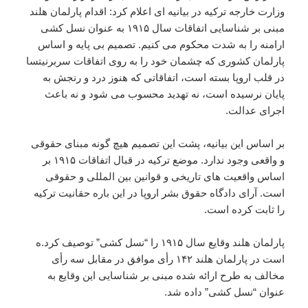
وزارت خارجه ترکیه در بیانیه ای اعلام کرد: اقدام پارلمان هلند
مبنی بر شناسایی اتفاقات سال ۱۹۱۵ به عنوان نسل کشی
ارامنه را به شدت محکوم می کنیم. تصمیم بی پایه و اساس
پارلمان کشوری که چشمان خود را به روی اتفاقات سربرنیتسا
در قلب اروپا بسته است، اتفاقاتی که هنوز درد و رنجش به
پایان نرسیده است، نه تهدید محسوب می شود و نه باعث
اجرای عدالت.
بر اساس این بیانیه، پشت این تصمیم هیچ گونه مبنای حقوقی
و واقعی وجود ندارد. موضع ترکیه در قبال اتفاقات ۱۹۱۵ بر
اساس واقعیت های تاریخی و قوانین بین المللی و حقوقی
است. آرای دادگاه حقوق بشر اروپا در این باره حقانیت ترکیه
را ثابت کرده است.
پارلمان هلند وقایع سال ۱۹۱۵ را “نسل کشی” توصیف کرد.ه
است در پارلمان هلند ۱۴۲ رأی موافق در مقابل سه رأی
مخالف به طرح ارائه شده مبنی بر شناسایی این وقایع به
عنوان “نسل کشی” داده شد.