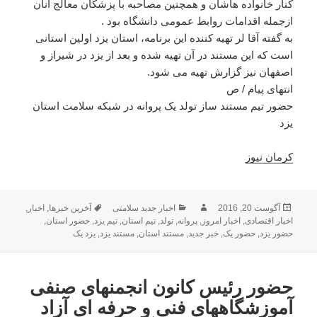
کنار خانواده هاشان و همچنین مصاحبه با پزشکان معالج آنان
ازجمله اقدامات روابط عمومی دانشگاه بود .
به گفته آقا لر تهیه کننده این برنامه، استان یزد اولین استانی
است که این مستند در آن تهیه شده و بعد از یزد در شیراز و
اصفهان نیز گزارش تهیه می شود.
انتهای پیام / ص
حضور تیم مستند ساز تولد یک پروانه در شبکه سلامت استان
یزد
کرمان نیوز
ارسال
آگوست 20, 2016
نویسنده
دسته‌ها
اخبار جدید سلامتی
برچسب‌ها
آخرین خبرها
,
اخبار
,
شده
اخبار اقتصادی
,
اخبار امروز
,
پروانه
,
تولد
,
تیم استان
,
تیم یزد
,
حضور استان
,
در
حضور یزد
,
حضور یک
,
خبر جدید
,
مستند استان
,
مستند یزد
,
یزد یک
حضور رئیس کانون انجمنهای صنفی
آموزشگاههای فنی و حرفه ای آزاد