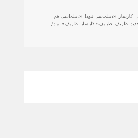
ا
ی کارساز
,
«دیپلماسی نبود!
,
«دیپلماسی هم
,
دید
,
ظریف
,
ظریف» کارساز
,
ظریف» نبود!
,