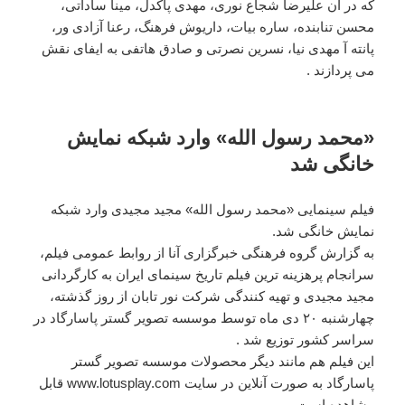
که در آن علیرضا شجاع نوری، مهدی پاکدل، مینا ساداتی،
محسن تنابنده، ساره بیات، داریوش فرهنگ، رعنا آزادی ور،
پانته آ مهدی نیا، نسرین نصرتی و صادق هاتفی به ایفای نقش
می پردازند .
«محمد رسول الله» وارد شبکه نمایش
خانگی شد
فیلم سینمایی «محمد رسول الله» مجید مجیدی وارد شبکه
نمایش خانگی شد.
به گزارش گروه فرهنگی خبرگزاری آنا از روابط عمومی فیلم،
سرانجام پرهزینه ترین فیلم تاریخ سینمای ایران به کارگردانی
مجید مجیدی و تهیه کنندگی شرکت نور تابان از روز گذشته،
چهارشنبه ۲۰ دی ماه توسط موسسه تصویر گستر پاسارگاد در
سراسر کشور توزیع شد .
این فیلم هم مانند دیگر محصولات موسسه تصویر گستر
پاسارگاد به صورت آنلاین در سایت www.lotusplay.com قابل
مشاهده است .