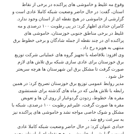
وقوع مه غلیظ و خاموشی های پراکنده در برخی از نقاط
استان، گفت: در حال حاضر وضعیت شبکه کاملا عادی است و
گزارشی از خاموشی در هیچ نقطه ای از استان وجود ندارد.
کامران حدادی اظهار کرد: در پی رطوبت ۱۰۰ درصدی و مه
غلیظ در برخی مناطق جنوبی خوزستان، خاموشی های
پراکنده ای در چند نقطه از جمله شادگان و برخی خطوط برق
منتهی به هویزه رخ داد .
وی افزود: بلافاصله با تجهیز گروه های عملیاتی شرکت توزیع
برق خوزستان برای عادی سازی شبکه برق تلاش های لازم
صورت گرفت تا مشکل برق این شهرستان ها هرچه سریعتر
حل شود .
مدیر روابط عمومی توزیع برق خوزستان تصریح کرد: در همین
رابطه با تلاش هایی که در ماه های گذشته برای شستشوی
مقره ها، خطوط، زدودن گردوغبار از روی آن ها و تعویض
مقره ها صورت گرفت، علیرغم رطوبت ۱۰۰ درصدی، شبکه با
مشکل و شوک خاصی مواجه نشد و خاموشی های پراکنده نیز
به سرعت رفع شد .
حدادی عنوان کرد: در حال حاضر وضعیت شبکه کاملا عادی
است و گزارشی از خاموشی در هیچ نقطه ای از استان وجود