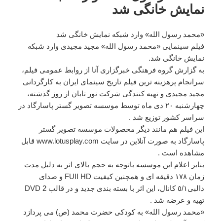
نمایش خانگی شد
«محمد رسول الله» وارد شبکه نمایش خانگی شد
فیلم سینمایی «محمد رسول الله» مجید مجیدی وارد شبکه
نمایش خانگی شد.
به گزارش گروه فرهنگی خبرگزاری آنا از روابط عمومی فیلم،
سرانجام پرهزینه ترین فیلم تاریخ سینمای ایران به کارگردانی
مجید مجیدی و تهیه کنندگی شرکت نور تابان از روز گذشته،
چهارشنبه ۲۰ دی ماه توسط موسسه تصویر گستر پاسارگاد در
سراسر کشور توزیع شد .
این فیلم هم مانند دیگر محصولات موسسه تصویر گستر
پاسارگاد به صورت آنلاین در سایت www.lotusplay.com قابل
مشاهده است .
بنابر اعلام این موسسه باتوجه به حجم بالاى اثر به دلیل مدت
زمان ١٧٨ دقیقه اى و همچنین کیفیت FUII HD و صداى
دالبى٥/١ کانال، این اثر با بسته بندى جدید و در قالب 2 DVD
تهیه و عرضه شد .
«محمد رسول الله» به کودکی حضرت محمد (ص) می پردازد