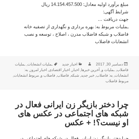
مبلغ برآورد اولیه معادل: 14.154.457.500 ریال
شرایط آگهی:
جهت دریافت …
ـملیات مربوط به: بهره برداری و نگهداری از تصفیه خانه
فاضلاب و شبکه فاضلاب مدرن ، اصلاح ، توسعه و نصب
انشعابات فاضلاب
ارسال
دسامبر 30, 2017
نویسنده
دسته‌ها
اخبار جدید
برچسب‌ها
ـملیات انشعابات
,
ـملیات
فاضلاب
شده
,
ـملیات و
,
آخرین خبرها
,
اخبار
,
اخبار اقتصادی
,
اخبار امروز
,
به:
در
انشعابات
,
به: فاضلاب
,
خبر جدید
,
شبکه
,
فاضلاب
,
فاضلاب و
,
مربوط انشعابات
,
مربوط فاضلاب
چرا دختر بازیگر زن ایرانی فعال در
شبکه های اجتماعی در عکس های
او نیست؟! + عکس
چرا دختر بازیگر زن ایرانی فعال در شبکه های اجتماعی در