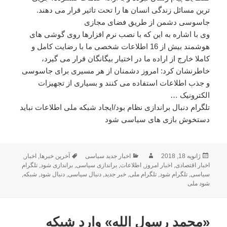
ترین مسائل زندگی انسان ها را تحت تاثیر قرار می دهند.
جاسوسی دشمن از طریق فضای مجازی
وی با اشاره به این که با نصب نرم افزارها روی گوشی های
هوشمند بیش از 16 اطلاعات شخصی ما با رضایت کامل و
کاملا خارج از اراده ما در اختیار بیگانگان قرار می گیرد،
خاطرنشان کرد: امروز دشمنان از هر مسیری برای جاسوسی
و جذب اطلاعات استفاده می کنند و بسیاری از تجهیزات
الکترونیک …
تلگرام دنبال براندازی نظام بود/ایجاد شبکه ملی اطلاعات نباید
دستخوش بازی های سیاسی شود
ژانویه 18, 2018
ارسال
نویسنده
دسته‌ها
اخبار جدید سیاسی
برچسب‌ها
آخرین خبرها
,
اخبار
,
شده
اخبار اقتصادی
,
اخبار امروز
,
اطلاعات
,
براندازی سیاسی
,
براندازی شود
,
تلگرام
در
سیاسی
,
تلگرام شود
,
تلگرام ملی
,
خبر جدید
,
دنبال سیاسی
,
دنبال شود
,
شبکه
,
شود ملی
«محمد رسول الله» وارد شبکه