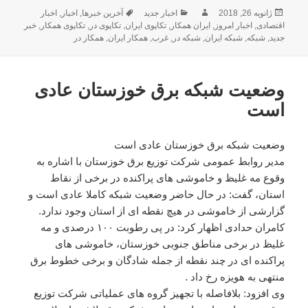
ژانویه 26, 2018
ارسال
نویسنده
دسته‌ها
اخبار جدید
برچسب‌ها
آخرین خبرها
,
اخبار
,
اخبار
شده
اقتصادی
,
اخبار امروز
,
ایران همکار
,
تکاپوی ایران
,
تکاپوی در
,
تکاپوی همکار
,
خبر
جدید
,
در
شبکه
,
شبکه ایران
,
شبکه در
,
غرب
,
همکار ایران
,
همکار در
وضعیت شبکه برق خوزستان عادی
است
وضعیت شبکه برق خوزستان عادی است
مدیر روابط عمومی شرکت توزیع برق خوزستان با اشاره به
وقوع مه غلیظ و خاموشی های پراکنده در برخی از نقاط
استان، گفت: در حال حاضر وضعیت شبکه کاملا عادی است و
گزارشی از خاموشی در هیچ نقطه ای از استان وجود ندارد.
کامران حدادی اظهار کرد: در پی رطوبت ۱۰۰ درصدی و مه
غلیظ در برخی مناطق جنوبی خوزستان، خاموشی های
پراکنده ای در چند نقطه از جمله شادگان و برخی خطوط برق
منتهی به هویزه رخ داد .
وی افزود: بلافاصله با تجهیز گروه های عملیاتی شرکت توزیع