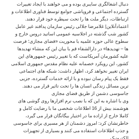
دنبال اشغالگری سایبری بوده و می خواهند با ایجاد تغییرات
گسترده اجتماعی و فروپاشی جوامع توسط فناوری اطلاعات و
ارتباطات، دیگر ملت ها را تحت سیطره خود قرار دهند.
اعتمادآنلاین| غلامرضا جلالی رئیس سازمان پدافند غیر عامل
کشور شب گذشته در اجلاسیه عمومی اساتید دروس خارج و
سطوح عالی حوزه علمیه با محوریت «فضای مجازی؛ فرصت
ها – تهدیدها» در دارالشفاء قم با بیان این که منشاء تهدیدها
علیه کشورمان آمریکاست که با تغییر رئیس جمهورهای این
کشور، این رویکرد خصمانه علیه نظام مقدس جمهوری اسلامی
ایران تغییر نخواهد کرد، اظهار داشت: شبکه های اجتماعی
فقط یک پیام رسان نبوده و با ارائه خدمات گسترده، جزیی
ترین مسائل زندگی انسان ها را تحت تاثیر قرار می دهند.
جاسوسی دشمن از طریق فضای مجازی
وی با اشاره به این که با نصب نرم افزارها روی گوشی های
هوشمند بیش از 16 اطلاعات شخصی ما با رضایت کامل و
کاملا خارج از اراده ما در اختیار بیگانگان قرار می گیرد،
خاطرنشان کرد: امروز دشمنان از هر مسیری برای جاسوسی
و جذب اطلاعات استفاده می کنند و بسیاری از تجهیزات
الکترونیک …