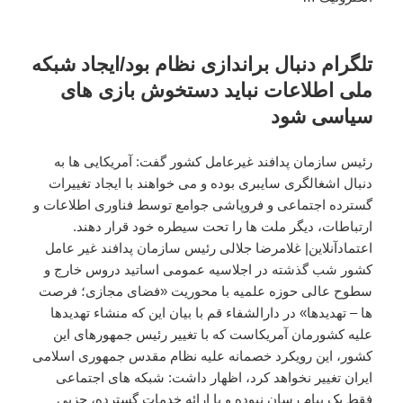
تلگرام دنبال براندازی نظام بود/ایجاد شبکه
ملی اطلاعات نباید دستخوش بازی های
سیاسی شود
رئیس سازمان پدافند غیرعامل کشور گفت: آمریکایی ها به
دنبال اشغالگری سایبری بوده و می خواهند با ایجاد تغییرات
گسترده اجتماعی و فروپاشی جوامع توسط فناوری اطلاعات و
ارتباطات، دیگر ملت ها را تحت سیطره خود قرار دهند.
اعتمادآنلاین| غلامرضا جلالی رئیس سازمان پدافند غیر عامل
کشور شب گذشته در اجلاسیه عمومی اساتید دروس خارج و
سطوح عالی حوزه علمیه با محوریت «فضای مجازی؛ فرصت
ها – تهدیدها» در دارالشفاء قم با بیان این که منشاء تهدیدها
علیه کشورمان آمریکاست که با تغییر رئیس جمهورهای این
کشور، این رویکرد خصمانه علیه نظام مقدس جمهوری اسلامی
ایران تغییر نخواهد کرد، اظهار داشت: شبکه های اجتماعی
فقط یک پیام رسان نبوده و با ارائه خدمات گسترده، جزیی