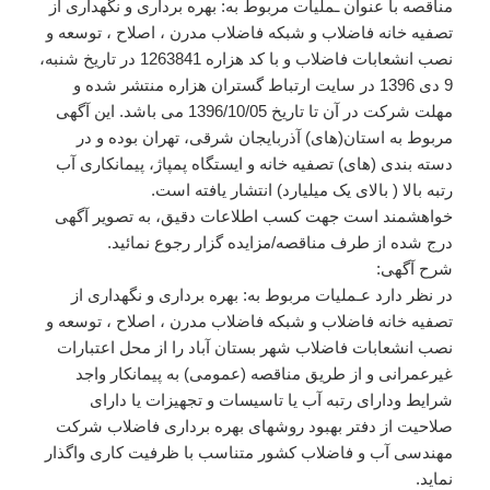
مناقصه با عنوان ـملیات مربوط به: بهره برداری و نگهداری از
تصفیه خانه فاضلاب و شبکه فاضلاب مدرن ، اصلاح ، توسعه و
نصب انشعابات فاضلاب و با کد هزاره 1263841 در تاریخ شنبه،
9 دی 1396 در سایت ارتباط گستران هزاره منتشر شده و
مهلت شرکت در آن تا تاریخ 1396/10/05 می باشد. این آگهی
مربوط به استان(های) آذربایجان شرقی، تهران بوده و در
دسته بندی (های) تصفیه خانه و ایستگاه پمپاژ، پیمانکاری آب
رتبه بالا ( بالای یک میلیارد) انتشار یافته است.
خواهشمند است جهت کسب اطلاعات دقیق، به تصویر آگهی
درج شده از طرف مناقصه/مزایده گزار رجوع نمائید.
شرح آگهی:
در نظر دارد عـملیات مربوط به: بهره برداری و نگهداری از
تصفیه خانه فاضلاب و شبکه فاضلاب مدرن ، اصلاح ، توسعه و
نصب انشعابات فاضلاب شهر بستان آباد را از محل اعتبارات
غیرعمرانی و از طریق مناقصه (عمومی) به پیمانکار واجد
شرایط ودارای رتبه آب یا تاسیسات و تجهیزات یا دارای
صلاحیت از دفتر بهبود روشهای بهره برداری فاضلاب شرکت
مهندسی آب و فاضلاب کشور متناسب با ظرفیت کاری واگذار
نماید.