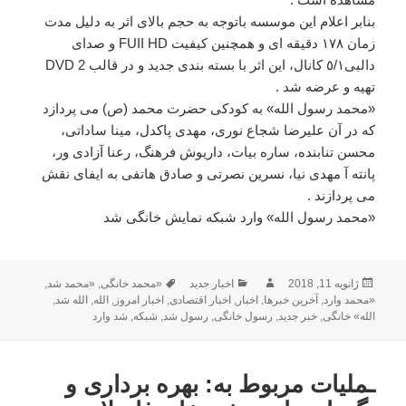
بنابر اعلام این موسسه باتوجه به حجم بالاى اثر به دلیل مدت
زمان ١٧٨ دقیقه اى و همچنین کیفیت FUII HD و صداى
دالبى٥/١ کانال، این اثر با بسته بندى جدید و در قالب 2 DVD
تهیه و عرضه شد .
«محمد رسول الله» به کودکی حضرت محمد (ص) می پردازد
که در آن علیرضا شجاع نوری، مهدی پاکدل، مینا ساداتی،
محسن تنابنده، ساره بیات، داریوش فرهنگ، رعنا آزادی ور،
پانته آ مهدی نیا، نسرین نصرتی و صادق هاتفی به ایفای نقش
می پردازند .
«محمد رسول الله» وارد شبکه نمایش خانگی شد
ژانویه 11, 2018
ارسال
نویسنده
دسته‌ها
اخبار جدید
برچسب‌ها
«محمد خانگی
,
«محمد شد
,
شده
«محمد وارد
,
آخرین خبرها
,
اخبار
,
اخبار اقتصادی
,
اخبار امروز
,
الله
,
الله شد
,
در
الله» خانگی
,
خبر جدید
,
رسول خانگی
,
رسول شد
,
شبکه
,
شد وارد
ـملیات مربوط به: بهره برداری و