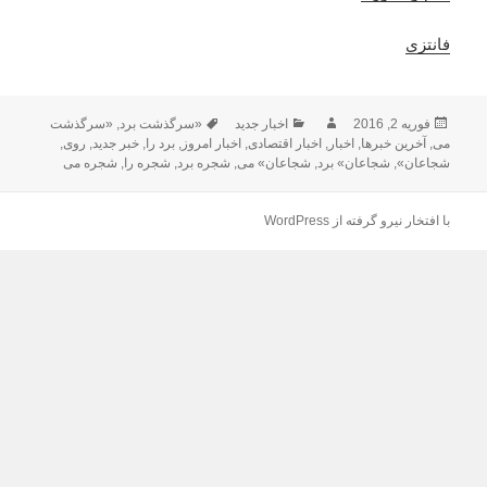
فانتزی
فوریه 2, 2016
ارسال
نویسنده
دسته‌ها
اخبار جدید
برچسب‌ها
«سرگذشت برد
,
«سرگذشت
می
,
شده
آخرین خبرها
,
اخبار
,
اخبار اقتصادی
,
اخبار امروز
,
برد را
,
خبر جدید
,
روی
,
در
شجاعان»
,
شجاعان» برد
,
شجاعان» می
,
شجره برد
,
شجره را
,
شجره می
با افتخار نیرو گرفته از WordPress