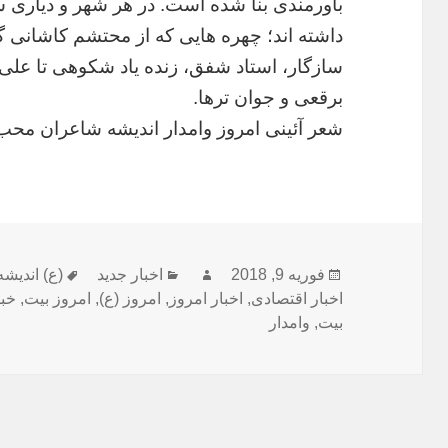
باورمندی بنا شده است. در هر شهر و دیاری
داشته اند؛ چهره هایی که از محتشم کاشانی گر
سازگار، استاد شفق، زنده یاد شکوهی تا علی
برقعی و جوان ترها.
شعر آئینی امروز وامدار اندیشه شاعران محب
فوریه 9, 2018
ارسال
نویسنده
دسته‌ها
اخبار جدید
برچسب‌ها
(ع) اندیشه
شده
اخبار اقتصادی
,
اخبار امروز
,
امروز (ع)
,
امروز بیت
,
خبر
بیت
در
,
وامدار