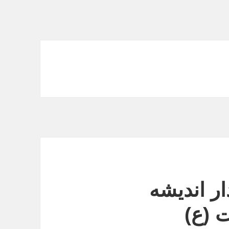
ار اندیشه
 (ع)