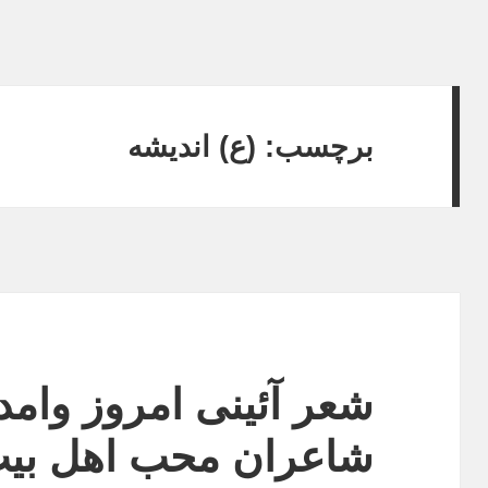
برچسب: (ع) اندیشه
شعر آئینی امروز وامد
شاعران محب اهل بیت