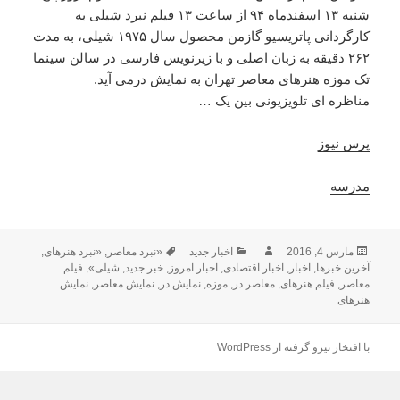
شنبه ۱۳ اسفندماه ۹۴ از ساعت ۱۳ فیلم نبرد شیلی به
کارگردانی پاتریسیو گازمن محصول سال ۱۹۷۵ شیلی، به مدت
۲۶۲ دقیقه به زبان اصلی و با زیرنویس فارسی در سالن سینما
تک موزه هنرهای معاصر تهران به نمایش درمی آید.
مناظره ای تلویزیونی بین یک …
پرس نیوز
مدرسه
ارسال
مارس 4, 2016
نویسنده
دسته‌ها
اخبار جدید
برچسب‌ها
«نبرد معاصر
,
«نبرد هنرهای
,
شده
آخرین خبرها
,
اخبار
,
اخبار اقتصادی
,
اخبار امروز
,
خبر جدید
,
شیلی»
,
فیلم
در
معاصر
,
فیلم هنرهای
,
معاصر در
,
موزه
,
نمایش در
,
نمایش معاصر
,
نمایش
هنرهای
با افتخار نیرو گرفته از WordPress