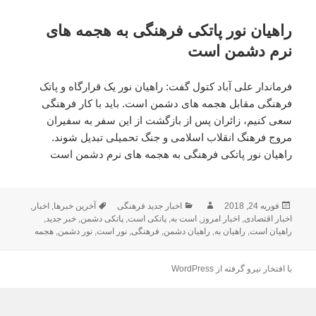
راهیان نور پاتکی فرهنگی به هجمه های
نرم دشمن است
فرماندار علی آباد کتول گفت: راهیان نور یک قرارگاه و پاتک
فرهنگی مقابل هجمه های دشمن است. باید با کار فرهنگی
سعی کنیم، زائران پس از بازگشت از این سفر به سفیران
مروج فرهنگ انقلاب اسلامی و جنگ تحمیلی تبدیل شوند.
راهیان نور پاتکی فرهنگی به هجمه های نرم دشمن است
فوریه 24, 2018
ارسال
نویسنده
دسته‌ها
اخبار جدید فرهنگی
برچسب‌ها
آخرین خبرها
,
اخبار
,
شده
اخبار اقتصادی
,
اخبار امروز
,
است به
,
پاتکی است
,
پاتکی دشمن
,
خبر جدید
,
در
راهیان است
,
راهیان به
,
راهیان دشمن
,
فرهنگی
,
نور است
,
نور دشمن
,
هجمه
با افتخار نیرو گرفته از WordPress