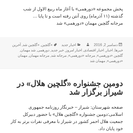
پخش مجموعه «دورهمی» با آغاز ماه ربیع الاول از شب
گذشته (۱۱ آذرماه) روی آنتن رفته است و تا پایا …
مرجانه گلچین مهمان «دورهمی» شد
ارسال
دسامبر 2, 2016
نویسنده
دسته‌ها
اخبار جدید
«گلچین
,
برچسب‌ها
«گلچین شد
,
آخرین
خبرها
,
شده
اخبار
,
اخبار اقتصادی
,
اخبار امروز
,
خبر جدید
,
دورهمی
,
شد مهمان
,
در
گلچین «دورهمی»
,
مرجانه «دورهمی»
,
مرجانه شد
,
مرجانه مهمان
,
مهمان
«دورهمی»
,
مهمان شد
دومین جشنواره «گلچین هلال» در
شیراز برگزار شد
صفحه شهرستان: شیراز – خبرنگار روزنامه جمهوری
اسلامی:دومین جشنواره «گلچین هلال» با حضور دبیرکل
جمعیت هلال احمر کشور در شیراز با معرفی نفرات برتر به کار
خود پایان داد.