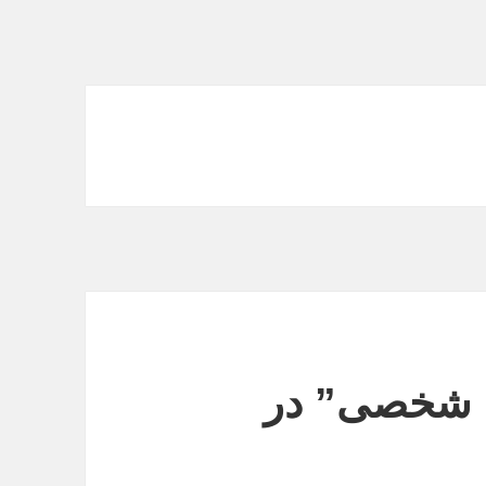
م شخصی” در