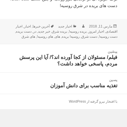
دست های بریده در شرق روسیه!
ارسال
مارس 11, 2018
نویسنده
دسته‌ها
اخبار جدید
برچسب‌ها
آخرین خبرها
,
اخبار
,
اخبار
شده
اقتصادی
,
اخبار امروز
,
بریده روسیه!
,
بریده شرق
,
خبر جدید
,
در
,
دست بریده
,
در
دست روسیه!
,
دست شرق
,
روسیه! بریده
,
های
,
های روسیه!
,
های شرق
راهبری
پیشین
نوشته
فیلم/ مسئولان از کجا آورده اند؟/ آیا این پرسش
نوشته
مردم، پاسخی خواهد داشت؟
قبلی:
پسین
تغذیه مناسب برای دانش آموزان
نوشته
بعدی:
با افتخار نیرو گرفته از WordPress