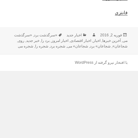
فانتزی
فوریه 2, 2016
ارسال
نویسنده
دسته‌ها
اخبار جدید
برچسب‌ها
«سرگذشت برد
,
«سرگذشت
می
,
شده
آخرین خبرها
,
اخبار
,
اخبار اقتصادی
,
اخبار امروز
,
برد را
,
خبر جدید
,
روی
,
در
شجاعان»
,
شجاعان» برد
,
شجاعان» می
,
شجره برد
,
شجره را
,
شجره می
با افتخار نیرو گرفته از WordPress