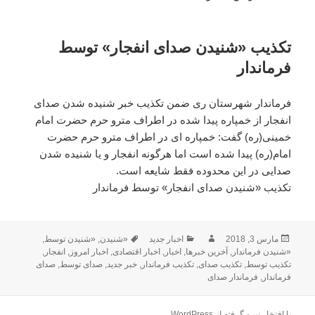
تکذیب «شنیدن صدای انفجار» توسط
فرماندار
فرماندار شهرستان ری ضمن تکذیب خبر شنیده شدن صدای
انفجار از خمپاره پیدا شده در اطراف مترو حرم حضرت امام
خمینی(ره) گفت: خمپاره ای در اطراف مترو حرم حضرت
امام(ره) پیدا شده است اما هرگونه انفجار و یا شنیده شدن
صدایی در این محدوده فقط شایعه است.
تکذیب «شنیدن صدای انفجار» توسط فرماندار
ارسال
مارس 3, 2018
نویسنده
دسته‌ها
اخبار جدید
«شنیدن
,
برچسب‌ها
«شنیدن توسط
,
شده
«شنیدن فرماندار
,
آخرین خبرها
,
اخبار
,
اخبار اقتصادی
,
اخبار امروز
,
انفجار
,
در
تکذیب توسط
,
تکذیب صدای
,
تکذیب فرماندار
,
خبر جدید
,
صدای توسط
,
صدای
فرماندار
,
فرماندار صدای
با افتخار نیرو گرفته از WordPress